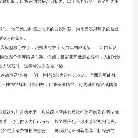
制裁机制：自我评判为缺乏自制力、出于私利行事，甚至行为不
线时，他们预见到随之而来的自我制裁。为享受违规带来的益处
发制人的策略。
景。该模型核心在于：消费者存在个人自我制裁阈值——即自我认
。此阈值因个体与情境而异。例如，当需要降低胆固醇时，人们对饮
他人观察时，道德标准则会更严格。
于道德边界“良善”一侧，并持续努力维持此状态。当面临可能触
通过三种路径规避自我制裁：自我基准路径、行为基准路径或阈值
自我认知的道德水平，形成缓冲区使其后续行为不触及自我制裁
德感，他们便认为自己有权，甚至理应犯下原本会避免的过失。
（如过度消费前捐赠慈善）、自我认定正朝着崇高目标稳步前