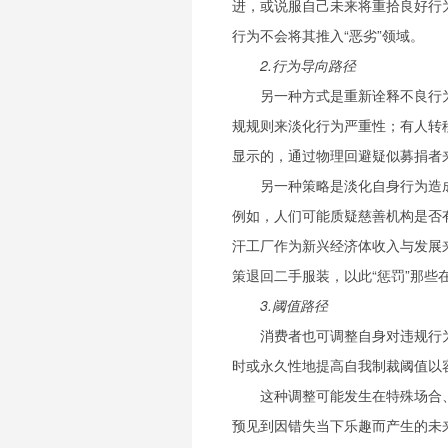
进，或说服自己未来将重拾良好行
行为不会将其推入“恶劣”领域。
2.行为导向路径
另一种方式是重新诠释不良行
规规则来淡化行为严重性；有人转
显示的，通过物理回避疑似募捐者
另一种策略是淡化自身行为造
例如，人们可能质疑慈善机构是否
汗工厂作为新兴经济体收入与发展
策退回二手服装，以此“惩罚”那些
3.阈值路径
消费者也可调整自身对违规行
时或永久性地提高自我制裁阈值以
这种调整可能发生在特殊场合
预见到因错失当下乐趣而产生的未