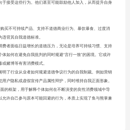
向于接受这些行为。他们甚至可能鼓励他人加入，从而提升自身
者会购买不可持续产品、支持不道德商业行为、暴饮暴食、过度消
为违背其自我道德标准。
消费者面临日益增长的道德压力，无论是培养可持续习惯、支持
个体如何在避免自我批判的同时规避“言行一致”的困境。它或许
毒或赌博等有害消费模式。
阐明了行业从业者如何规避道德争议行为的自我制裁。例如营销
犯用户隐私或虚假宣传产品属性辩护，同时维持自我正面形象。
而全面的框架，用于解释个体如何在不断演变的良性消费领域中导
以允许自己参与原本可能回避的行为，本质上实现了鱼与熊掌兼