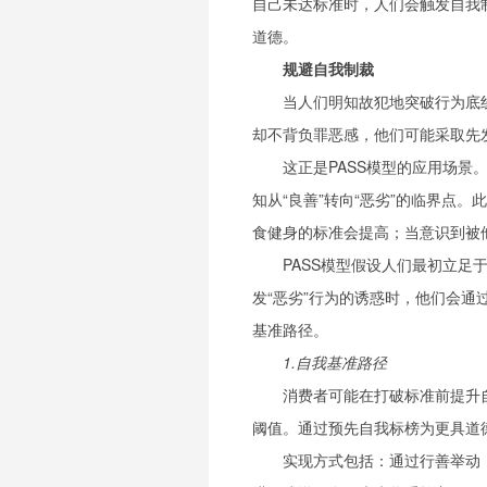
自己未达标准时，人们会触发自我
道德。
规避自我制裁
当人们明知故犯地突破行为底
却不背负罪恶感，他们可能采取先
这正是PASS模型的应用场
知从“良善”转向“恶劣”的临界点
食健身的标准会提高；当意识到被
PASS模型假设人们最初立足
发“恶劣”行为的诱惑时，他们会
基准路径。
1.自我基准路径
消费者可能在打破标准前提升
阈值。通过预先自我标榜为更具道
实现方式包括：通过行善举动