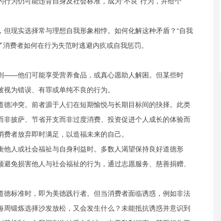
的行为仍可能违背自身及社会标准，成为“不良”行为，并给个
，但现实选择常与理想自我形象相悖。如何化解这种矛盾？“自我
释了消费者如何在行为失范时逃避内疚或自我惩罚。
则——他们可能享受营养食品，或真心愿助人解困。但某些时
被视为错误、有罪或单纯不良的行为。
道德冲突。前者源于人们在短期愉悦与长期目标间的抉择。此类
而非披萨、节省开支而非过度消费、投资促进个人成长的体验而
消费者放弃即时满足，以造福未来的自己。
衡他人或社会福祉与自身利益时。多数人渴望保持良好道德形
须避免损害他人与社会福祉的行为，通过志愿服务、慈善捐赠、
道德标准时，即为美德践行者。但当消费者面临诱惑，例如非法
每周锻炼选择沙发放松，又会发生什么？未能抵抗诱惑并意识到