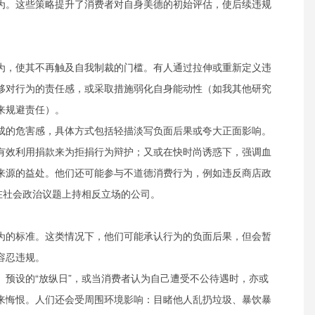
为。这些策略提升了消费者对自身美德的初始评估，使后续违规
为，使其不再触及自我制裁的门槛。有人通过拉伸或重新定义违
移对行为的责任感，或采取措施弱化自身能动性（如我其他研究
来规避责任）。
成的危害感，具体方式包括轻描淡写负面后果或夸大正面影响。
有效利用捐款来为拒捐行为辩护；又或在快时尚诱惑下，强调血
来源的益处。他们还可能参与不道德消费行为，例如违反商店政
在社会政治议题上持相反立场的公司。
为的标准。这类情况下，他们可能承认行为的负面后果，但会暂
容忍违规。
、预设的“放纵日”，或当消费者认为自己遭受不公待遇时，亦或
来悔恨。人们还会受周围环境影响：目睹他人乱扔垃圾、暴饮暴